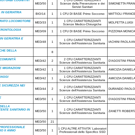
 DISTURBI COGNITIVI
1 CFU CARATTERIZZANTI
MED/50
1
Scienze della Prevenzione e dei
SIMONETTA FRA
Servizi Sanitari
IN GERIATRIA
BIO/14
1
1 CFU DI BASE Primo Soccorso
MATTIOLI FRANC
ARATO LOCOMOTORE
1 CFU CARATTERIZZANTI
MED/33
1
MOLFETTA LUIGI
Scienze Medico-Chirurgiche
GERONTOLOGIA
MED/09
1
1 CFU DI BASE Primo Soccorso
PIZZONIA MONIC
 IN GERIATRIA E
1 CFU CARATTERIZZANTI
MED/48
1
IACHINI PAOLA A
Scienze dell'Assistenza Sanitaria
ICHE DELLA
8
 COMUNITÀ
2 CFU CARATTERIZZANTI
MED/42
2
D'AGOSTINI FRA
Scienze dell'Assistenza Sanitaria
E MIGRAZIONI
1 CFU CARATTERIZZANTI
MED/42
1
AMICIZIA DANIEL
Scienze dell'Assistenza Sanitaria
IAGGI
1 CFU CARATTERIZZANTI
MED/42
1
AMICIZIA DANIEL
Scienze dell'Assistenza Sanitaria
 SICUREZZA NEI
2 CFU CARATTERIZZANTI
MED/44
2
DURANDO PAOLO
Scienze dell'Assistenza Sanitaria
E
1 CFU CARATTERIZZANTI
MED/50
1
D'AGOSTINI FRA
Scienze dell'Assistenza Sanitaria
DELLA
ENTE SANITARIO IN
1 CFU CARATTERIZZANTI
MED/50
1
ZANETTI ROBERT
Scienze dell'Assistenza Sanitaria
MED/50
21
PROFESSIONALE
1 CFU ALTRE ATTIVITA' Laboratori
O II ANNO
MED/50
1
Professionali dello Specifico SSD