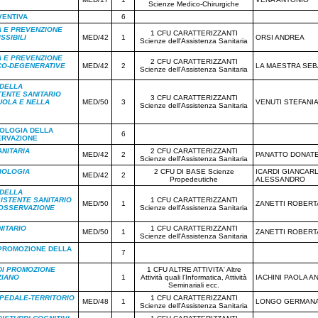
Scienze Medico-Chirurgiche
VENTIVA
6
A E PREVENZIONE
1 CFU CARATTERIZZANTI
SSIBILI
MED/42
1
ORSI ANDREA
Scienze dell'Assistenza Sanitaria
A E PREVENZIONE
2 CFU CARATTERIZZANTI
CO-DEGENERATIVE
MED/42
2
LA MAESTRA SEB
Scienze dell'Assistenza Sanitaria
DELLA
TENTE SANITARIO
3 CFU CARATTERIZZANTI
UOLA E NELLA
MED/50
3
VENUTI STEFANI
Scienze dell'Assistenza Sanitaria
OLOGIA DELLA
6
ERVAZIONE
NITARIA
2 CFU CARATTERIZZANTI
MED/42
2
PANATTO DONAT
Scienze dell'Assistenza Sanitaria
MIOLOGIA
2 CFU DI BASE Scienze
ICARDI GIANCAR
MED/42
2
Propedeutiche
ALESSANDRO
DELLA
ISTENTE SANITARIO
1 CFU CARATTERIZZANTI
MED/50
1
ZANETTI ROBERT
'OSSERVAZIONE
Scienze dell'Assistenza Sanitaria
NITARIO
1 CFU CARATTERIZZANTI
MED/50
1
ZANETTI ROBERT
Scienze dell'Assistenza Sanitaria
 PROMOZIONE DELLA
7
DI PROMOZIONE
1 CFU ALTRE ATTIVITA' Altre
ZIANO
1
Attività quali l'Informatica, Attività
IACHINI PAOLA A
Seminariali ecc.
SPEDALE-TERRITORIO
1 CFU CARATTERIZZANTI
MED/48
1
LONGO GERMAN
Scienze dell'Assistenza Sanitaria