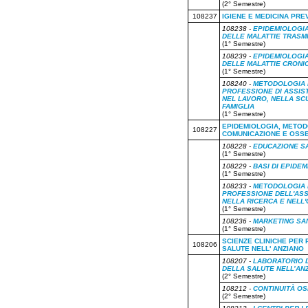
(2° Semestre)
108237
IGIENE E MEDICINA PRE
108238 -
EPIDEMIOLOGI
DELLE MALATTIE TRASMI
(1° Semestre)
108239 -
EPIDEMIOLOGI
DELLE MALATTIE CRONI
(1° Semestre)
108240 -
METODOLOGIA 
PROFESSIONE DI ASSIS
NEL LAVORO, NELLA SC
FAMIGLIA
(1° Semestre)
EPIDEMIOLOGIA, METOD
108227
COMUNICAZIONE E OSS
108228 -
EDUCAZIONE SA
(1° Semestre)
108229 -
BASI DI EPIDE
(1° Semestre)
108233 -
METODOLOGIA 
PROFESSIONE DELL'ASS
NELLA RICERCA E NELL
(1° Semestre)
108236 -
MARKETING SA
(1° Semestre)
SCIENZE CLINICHE PER
108206
SALUTE NELL' ANZIANO
108207 -
LABORATORIO 
DELLA SALUTE NELL’AN
(2° Semestre)
108212 -
CONTINUITÀ O
(2° Semestre)