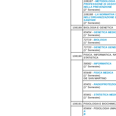
108187 -
METODOLOGIA 
servizi di educazione alla salute, n
PROFESSIONE DI ASSIS
nelle Scuole; partecipa alle iniziativ
NELLA PREVENZIONE
degli utenti; concorre alle iniziative
(2° Semestre)
forma dipartimentale, sia distrettua
progetti individuati dalla program
108188 -
LA NORMATIVA 
tecniche e strumenti specifici; svol
NELL'ORGANIZZAZIONE D
in collaborazione con altri operatori
SANITARI
(2° Semestre)
Sbocchi professionali
108189
BIOLOGIA E GENETICA
65454 -
GENETICA MEDI
Ambito pubblico: Aziende Sanitarie 
(1° Semestre)
Igiene degli Alimenti e della Nutri
Medico Competente e Autorizzato, 
72719 -
BIOLOGIA
scolastica, Ambulatori di Pneumologi
(1° Semestre)
Dipartimenti di Salute Mentale e D
Qualità e Valutazione prestazioni 
72720 -
GENETICA GENE
(Sanità Marittima). Ambito privato: 
(1° Semestre)
Consulenza, Scuole di Formazione, A
FISICA, INFORMATICA, 
108190
STATISTICA
58082 -
INFORMATICA
(1° Semestre)
65448 -
FISICA MEDICA
(1° Semestre)
GE SAN MARTINO
65451 -
RADIOPROTEZIO
(1° Semestre)
65461 -
STATISTICA MED
(1° Semestre)
108191
FISIOLOGIA E BIOCHIMI
65464 - FISIOLOGIA UM
A
B