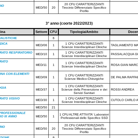
20 CFU CARATTERIZZANTI
NNO
MED/50
20
Tirocinio Differenziato Specifico
Profilo
3° anno (coorte 2022/2023)
lina
Settore
CFU
Tipologia/Ambito
Docen
IALISTICHE
6
DICA
1 CFU CARATTERIZZANTI
MED/06
1
TAGLIAMENTO M
Scienze Interdisciplinari Cliniche
ARATO RESPIRATORIO
1 CFU CARATTERIZZANTI
MED/10
1
PASSALACQUA G
Scienze Interdisciplinari Cliniche
ARATO
1 CFU CARATTERIZZANTI
MED/11
1
ROSA GIAN MAR
Scienze Interdisciplinari Cliniche
RNA CON ELEMENTI
1 CFU CARATTERIZZANTI
MED/09
1
DE PALMA RAFFA
Scienze Medico-Chirurgiche
1 CFU CARATTERIZZANTI
GIA
MED/37
1
Scienze della Prevenzione e dei
ROSSI ANDREA
Servizi Sanitari
RATO VISIVO
1 CFU CARATTERIZZANTI
MED/30
1
CUTOLO CARLO 
Scienze Interdisciplinari Cliniche
MED/50
21
PROFESSIONALE
1 CFU ALTRE ATTIVITA' Laboratori
O III ANNO
MED/50
1
Professionali dello Specifico SSD
20 CFU CARATTERIZZANTI
NNO
MED/50
20
Tirocinio Differenziato Specifico
Profilo
AZIONE
9