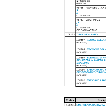
(2° Semestre)
GENOVA
65466 - PROPEDEUTICA 
A
B
(2° Semestre)
65467 - BIOCHIMICA
, A
B
(2° Semestre)
GE SAN MARTINO
108193
TIROCINIO I ANNO
108197 -
TEORIE DELLA
(Annuale)
108198 -
TECNICHE DEL
(Annuale)
108199 -
ELEMENTI DI P
SICUREZZA IN AMBITO A
SANITARIO
(Annuale)
108200 -
LABORATORIO 
PROPEDEUTICO TIROCIN
(Annuale)
108201 -
TIROCINIO I AN
(Annuale)
Codice
Discip
108251
EMERGENZA SANITARIA