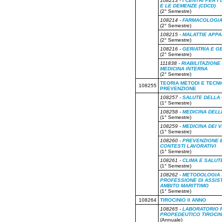
108213 -
I CENTRI PER I
E LE DEMENZE (CDCD)
(2° Semestre)
108214 -
FARMACOLOGIA 
(2° Semestre)
108215 -
MALATTIE APP
(2° Semestre)
108216 -
GERIATRIA E 
(2° Semestre)
111838 -
RIABILITAZIONE
MEDICINA INTERNA
(2° Semestre)
TEORIA METODI E TECN
108255
PREVENZIONE
108257 -
SALUTE DELLA
(1° Semestre)
108258 -
MEDICINA DELL
(1° Semestre)
108259 -
MEDICINA DEI V
(1° Semestre)
108260 -
PREVENZIONE E
CONTESTI LAVORATIVI
(1° Semestre)
108261 -
CLIMA E SALUT
(1° Semestre)
108262 -
METODOLOGIA 
PROFESSIONE DI ASSIST
AMBITO MARITTIMO
(1° Semestre)
108264
TIROCINIO II ANNO
108265 -
LABORATORIO 
PROPEDEUTICO TIROCINI
(Annuale)