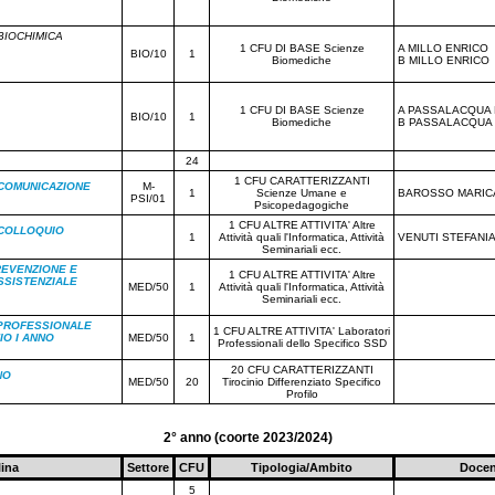
BIOCHIMICA
1 CFU DI BASE Scienze
A MILLO ENRICO
BIO/10
1
Biomediche
B MILLO ENRICO
1 CFU DI BASE Scienze
A PASSALACQUA
BIO/10
1
Biomediche
B PASSALACQUA
24
1 CFU CARATTERIZZANTI
 COMUNICAZIONE
M-
1
Scienze Umane e
BAROSSO MARIC
PSI/01
Psicopedagogiche
1 CFU ALTRE ATTIVITA' Altre
 COLLOQUIO
1
Attività quali l'Informatica, Attività
VENUTI STEFANI
Seminariali ecc.
REVENZIONE E
1 CFU ALTRE ATTIVITA' Altre
SSISTENZIALE
MED/50
1
Attività quali l'Informatica, Attività
Seminariali ecc.
PROFESSIONALE
1 CFU ALTRE ATTIVITA' Laboratori
IO I ANNO
MED/50
1
Professionali dello Specifico SSD
20 CFU CARATTERIZZANTI
NO
MED/50
20
Tirocinio Differenziato Specifico
Profilo
2° anno (coorte 2023/2024)
lina
Settore
CFU
Tipologia/Ambito
Docen
5