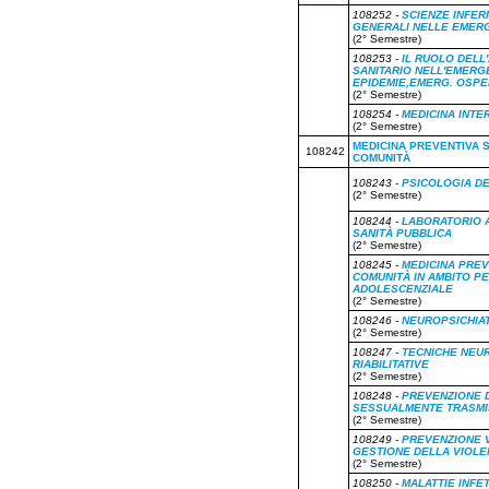
108252 -
SCIENZE INFER
GENERALI NELLE EMER
(2° Semestre)
108253 -
IL RUOLO DELL
SANITARIO NELL'EMERGE
EPIDEMIE,EMERG. OSPE
(2° Semestre)
108254 -
MEDICINA INTE
(2° Semestre)
MEDICINA PREVENTIVA S
108242
COMUNITÀ
108243 -
PSICOLOGIA DE
(2° Semestre)
108244 -
LABORATORIO A
SANITÀ PUBBLICA
(2° Semestre)
108245 -
MEDICINA PREV
COMUNITÀ IN AMBITO PE
ADOLESCENZIALE
(2° Semestre)
108246 -
NEUROPSICHIAT
(2° Semestre)
108247 -
TECNICHE NEU
RIABILITATIVE
(2° Semestre)
108248 -
PREVENZIONE 
SESSUALMENTE TRASMIS
(2° Semestre)
108249 -
PREVENZIONE 
GESTIONE DELLA VIOLE
(2° Semestre)
108250 -
MALATTIE INFE