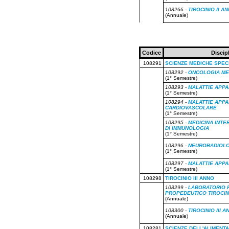
108266 -
TIROCINIO II A
(Annuale)
Codice
Discip
108291
SCIENZE MEDICHE SPEC
108292 -
ONCOLOGIA ME
(1° Semestre)
108293 -
MALATTIE APP
(1° Semestre)
108294 -
MALATTIE APP
CARDIOVASCOLARE
(1° Semestre)
108295 -
MEDICINA INTE
DI IMMUNOLOGIA
(1° Semestre)
108296 -
NEURORADIOLO
(1° Semestre)
108297 -
MALATTIE APPA
(1° Semestre)
108298
TIROCINIO III ANNO
108299 -
LABORATORIO 
PROPEDEUTICO TIROCINI
(Annuale)
108300 -
TIROCINIO III A
(Annuale)
108281
SCIENZE DELL'ALIMENT