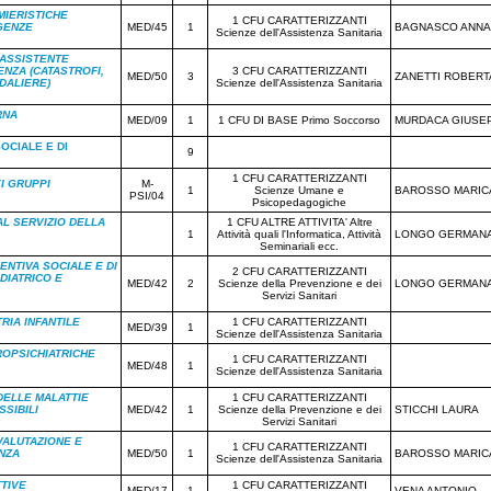
MIERISTICHE
1 CFU CARATTERIZZANTI
GENZE
MED/45
1
BAGNASCO ANNA
Scienze dell'Assistenza Sanitaria
'ASSISTENTE
NZA (CATASTROFI,
3 CFU CARATTERIZZANTI
MED/50
3
ZANETTI ROBERT
DALIERE)
Scienze dell'Assistenza Sanitaria
RNA
MED/09
1
1 CFU DI BASE Primo Soccorso
MURDACA GIUSE
OCIALE E DI
9
1 CFU CARATTERIZZANTI
I GRUPPI
M-
1
Scienze Umane e
BAROSSO MARIC
PSI/04
Psicopedagogiche
L SERVIZIO DELLA
1 CFU ALTRE ATTIVITA' Altre
1
Attività quali l'Informatica, Attività
LONGO GERMAN
Seminariali ecc.
ENTIVA SOCIALE E DI
2 CFU CARATTERIZZANTI
DIATRICO E
MED/42
2
Scienze della Prevenzione e dei
LONGO GERMAN
Servizi Sanitari
RIA INFANTILE
1 CFU CARATTERIZZANTI
MED/39
1
Scienze dell'Assistenza Sanitaria
ROPSICHIATRICHE
1 CFU CARATTERIZZANTI
MED/48
1
Scienze dell'Assistenza Sanitaria
DELLE MALATTIE
1 CFU CARATTERIZZANTI
SIBILI
MED/42
1
Scienze della Prevenzione e dei
STICCHI LAURA
Servizi Sanitari
VALUTAZIONE E
1 CFU CARATTERIZZANTI
NZA
MED/50
1
BAROSSO MARIC
Scienze dell'Assistenza Sanitaria
TTIVE
1 CFU CARATTERIZZANTI
MED/17
1
VENA ANTONIO