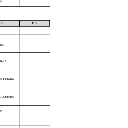
O
ti
Ore
UALE
UALE
CA CHIARA
CA CHIARA
CO
E