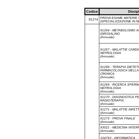
Codice
Discip
PROVA ESAME MATERIE I
91274
(SPECIALIZZAZIONE IN 
91264 - METABOLISMO A
IDROSALINO
(Annuale)
91267 - MALATTIE CARDI
NEFROLOGIA
(Annuale)
91268 - TERAPIA DIETET
FARMACOLOGICA DELLA
CRONICA
(Annuale)
91269 - RICERCA SPERI
NEFROLOGIA
(Annuale)
91270 - DIAGNOSTICA PE
RADIOTERAPIA
(Annuale)
91271 - MALATTIE INFET
(Annuale)
91273 - PROVA FINALE
(Annuale)
93021 - MEDICINA INTER
(Annuale)
104763 - INFORMATICA