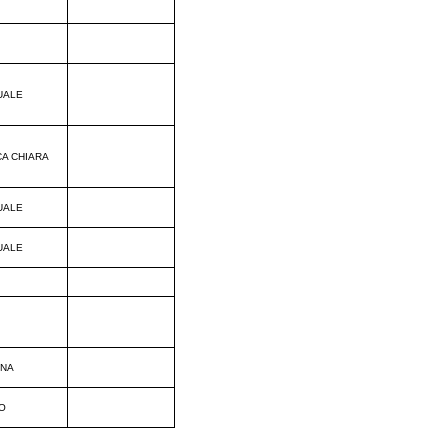
UALE
CA CHIARA
UALE
UALE
INA
O