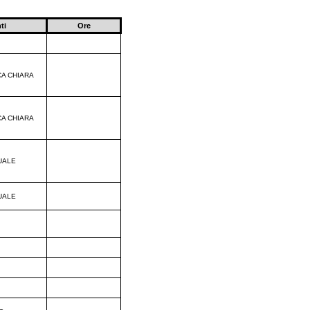
ti
Ore
CA CHIARA
CA CHIARA
UALE
UALE