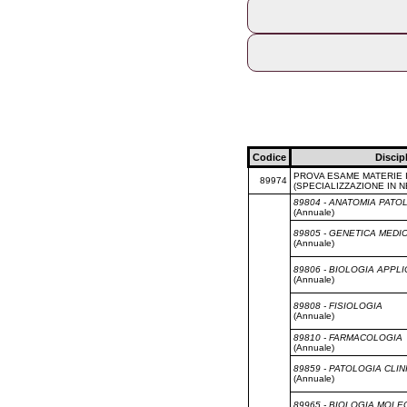
DM 68/2015
La prova finale consiste nella discu
responsbili delle strutture in cui i
acquisito il numero di crediti formati
Attività professionali di alta qualifi
Specialisti in terapie medic
Codice
Discip
PROVA ESAME MATERIE 
89974
(SPECIALIZZAZIONE IN 
89804 - ANATOMIA PATO
(Annuale)
89805 - GENETICA MEDI
(Annuale)
89806 - BIOLOGIA APPLI
(Annuale)
89808 - FISIOLOGIA
(Annuale)
89810 - FARMACOLOGIA
(Annuale)
89859 - PATOLOGIA CLIN
(Annuale)
89965 - BIOLOGIA MOL