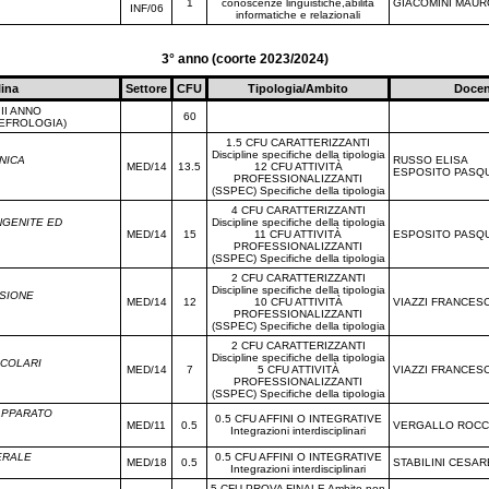
1
conoscenze linguistiche,abilità
GIACOMINI MAUR
INF/06
informatiche e relazionali
3° anno (coorte 2023/2024)
lina
Settore
CFU
Tipologia/Ambito
Docen
II ANNO
60
NEFROLOGIA)
1.5 CFU CARATTERIZZANTI
Discipline specifiche della tipologia
INICA
RUSSO ELISA
MED/14
13.5
12 CFU ATTIVITÀ
ESPOSITO PASQ
PROFESSIONALIZZANTI
(SSPEC) Specifiche della tipologia
4 CFU CARATTERIZZANTI
NGENITE ED
Discipline specifiche della tipologia
MED/14
15
11 CFU ATTIVITÀ
ESPOSITO PASQ
PROFESSIONALIZZANTI
(SSPEC) Specifiche della tipologia
2 CFU CARATTERIZZANTI
Discipline specifiche della tipologia
NSIONE
MED/14
12
10 CFU ATTIVITÀ
VIAZZI FRANCES
PROFESSIONALIZZANTI
(SSPEC) Specifiche della tipologia
2 CFU CARATTERIZZANTI
Discipline specifiche della tipologia
SCOLARI
MED/14
7
5 CFU ATTIVITÀ
VIAZZI FRANCES
PROFESSIONALIZZANTI
(SSPEC) Specifiche della tipologia
'APPARATO
0.5 CFU AFFINI O INTEGRATIVE
MED/11
0.5
VERGALLO ROC
Integrazioni interdisciplinari
ERALE
0.5 CFU AFFINI O INTEGRATIVE
MED/18
0.5
STABILINI CESAR
Integrazioni interdisciplinari
5 CFU PROVA FINALE Ambito non