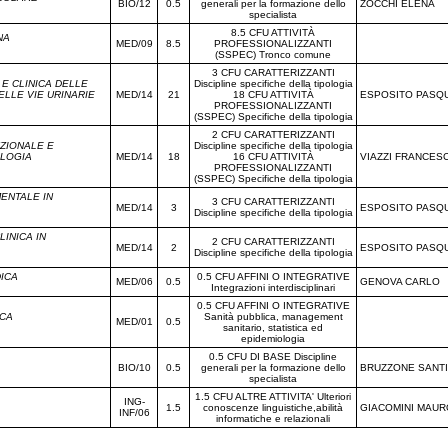
BIO/12
0.5
generali per la formazione dello
ZOCCHI ELENA
specialista
8.5 CFU ATTIVITÀ
NA
MED/09
8.5
PROFESSIONALIZZANTI
(SSPEC) Tronco comune
3 CFU CARATTERIZZANTI
 E CLINICA DELLE
Discipline specifiche della tipologia
ELLE VIE URINARIE
MED/14
21
18 CFU ATTIVITÀ
ESPOSITO PASQ
PROFESSIONALIZZANTI
(SSPEC) Specifiche della tipologia
2 CFU CARATTERIZZANTI
NZIONALE E
Discipline specifiche della tipologia
OLOGIA
MED/14
18
16 CFU ATTIVITÀ
VIAZZI FRANCES
PROFESSIONALIZZANTI
(SSPEC) Specifiche della tipologia
MENTALE IN
3 CFU CARATTERIZZANTI
MED/14
3
ESPOSITO PASQ
Discipline specifiche della tipologia
LINICA IN
2 CFU CARATTERIZZANTI
MED/14
2
ESPOSITO PASQ
Discipline specifiche della tipologia
DICA
0.5 CFU AFFINI O INTEGRATIVE
MED/06
0.5
GENOVA CARLO
Integrazioni interdisciplinari
0.5 CFU AFFINI O INTEGRATIVE
ICA
Sanità pubblica, management
MED/01
0.5
sanitario, statistica ed
epidemiologia
0.5 CFU DI BASE Discipline
BIO/10
0.5
generali per la formazione dello
BRUZZONE SANT
specialista
1.5 CFU ALTRE ATTIVITA' Ulteriori
ING-
1.5
conoscenze linguistiche,abilità
GIACOMINI MAUR
INF/06
informatiche e relazionali