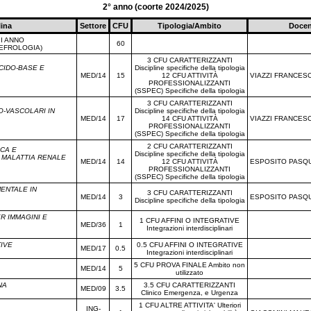
2° anno (coorte 2024/2025)
lina
Settore
CFU
Tipologia/Ambito
Docen
I ANNO
60
NEFROLOGIA)
3 CFU CARATTERIZZANTI
CIDO-BASE E
Discipline specifiche della tipologia
MED/14
15
12 CFU ATTIVITÀ
VIAZZI FRANCES
PROFESSIONALIZZANTI
(SSPEC) Specifiche della tipologia
3 CFU CARATTERIZZANTI
O-VASCOLARI IN
Discipline specifiche della tipologia
MED/14
17
14 CFU ATTIVITÀ
VIAZZI FRANCES
PROFESSIONALIZZANTI
(SSPEC) Specifiche della tipologia
2 CFU CARATTERIZZANTI
ICA E
Discipline specifiche della tipologia
 MALATTIA RENALE
MED/14
14
12 CFU ATTIVITÀ
ESPOSITO PASQ
PROFESSIONALIZZANTI
(SSPEC) Specifiche della tipologia
MENTALE IN
3 CFU CARATTERIZZANTI
MED/14
3
ESPOSITO PASQ
Discipline specifiche della tipologia
R IMMAGINI E
1 CFU AFFINI O INTEGRATIVE
MED/36
1
Integrazioni interdisciplinari
TIVE
0.5 CFU AFFINI O INTEGRATIVE
MED/17
0.5
Integrazioni interdisciplinari
5 CFU PROVA FINALE Ambito non
MED/14
5
utilizzato
NA
3.5 CFU CARATTERIZZANTI
MED/09
3.5
Clinico Emergenza, e Urgenza
1 CFU ALTRE ATTIVITA' Ulteriori
ING-