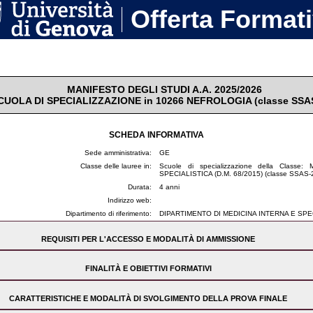
Offerta Format
MANIFESTO DEGLI STUDI A.A. 2025/2026
CUOLA DI SPECIALIZZAZIONE in 10266 NEFROLOGIA (classe
SSA
SCHEDA INFORMATIVA
Sede amministrativa:
GE
Classe delle lauree in:
Scuole di specializzazione della Class
SPECIALISTICA (D.M. 68/2015) (classe SSAS-
Durata:
4 anni
Indirizzo web:
Dipartimento di riferimento:
DIPARTIMENTO DI MEDICINA INTERNA E SP
REQUISITI PER L'ACCESSO E MODALITÀ DI AMMISSIONE
mi
FINALITÀ E OBIETTIVI FORMATIVI
strali (LM-41), specialisti (classe 46/S) o laureati del vecchio ordinamento abilitati all'esercizio d
er maturato conoscenze teoriche, scientifiche e professionali nel campo della fi-siopatologia e cl
CARATTERISTICHE E MODALITÀ DI SVOLGIMENTO DELLA PROVA FINALE
nza clinica e di ricerca sono la semeiotica funzionale e strumentale, la metodologia clinica e l
olare riguardo alla terapia sostitutiva della funzione renale mediante dialisi e trapianto. Per ulteri