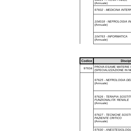
(Annuale)
97602 - MEDICINA INTER
104018 - NEFROLOGIA IN
(Annuale)
104763 - INFORMATICA
(Annuale)
Codice
Discip
PROVA ESAME MATERIE 
97634
(SPECIALIZZAZIONE IN 
97625 - NEFROLOGIA DE
(Annuale)
97626 - TERAPIA SOSTI
FUNZIONALITA' RENALE
(Annuale)
97627 - TECNICHE SOST
PAZIENTE CRITICO
(Annuale)
97630 - ANESTESIOLOGI