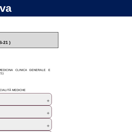
iva
S-21
)
e: MEDICINA CLINICA GENERALE E
21)
ECIALITÀ MEDICHE
ella professione di Medico-Chirurgo
inica delle malattie del rene e delle
a terapia dietetica, farmacologica e
ori informazioni si veda l'allegato al