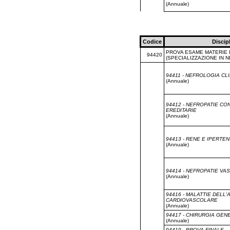
(Annuale)
Codice
Discip
PROVA ESAME MATERIE I
94420
(SPECIALIZZAZIONE IN 
94411 - NEFROLOGIA CL
(Annuale)
94412 - NEFROPATIE CO
EREDITARIE
(Annuale)
94413 - RENE E IPERTE
(Annuale)
94414 - NEFROPATIE VA
(Annuale)
94416 - MALATTIE DELL
CARDIOVASCOLARE
(Annuale)
94417 - CHIRURGIA GEN
(Annuale)
94419 - PROVA FINALE