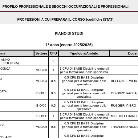
ssione della tesi di specializzazione e tiene conto dei risultati delle valutazioni periodiche nonch
PROFILO PROFESSIONALE E SBOCCHI OCCUPAZIONALI E PROFESSIONALI
l medico ha svolto la formazione certificata. Per il conseguimento del Diploma di specializzazione, l
vi previsti dall'ordinamento didattico.
cazione nel settore delle specialità mediche, cliniche e chirurgiche.
PROFESSIONI A CUI PREPARA IL CORSO (codifiche ISTAT)
he - (2.4.1.2.0)
PIANO DI STUDI
1° anno (coorte 2025/2026)
lina
Settore
CFU
Tipologia/Ambito
Docen
I ANNO
60
NEFROLOGIA)
LOGICA
1 CFU DI BASE Discipline generali
MED/08
1
per la formazione dello specialista
0.5 CFU DI BASE Discipline
CA
MED/03
0.5
generali per la formazione dello
BELLONE EMILIA
specialista
0.5 CFU DI BASE Discipline
CATA
BIO/13
0.5
generali per la formazione dello
GHIORZO PAOLA
specialista
0.5 CFU DI BASE Discipline
BIO/09
0.5
generali per la formazione dello
RUGGERI PIERO
specialista
1 CFU DI BASE Discipline generali
BIO/14
1
MATTIOLI FRANC
per la formazione dello specialista
0.5 CFU DI BASE Discipline
ICA
MED/05
0.5
generali per la formazione dello
TRAVERSO NICO
specialista
0.5 CFU DI BASE Discipline
ECOLARE