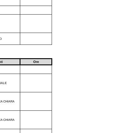
O
ti
Ore
UALE
CA CHIARA
CA CHIARA