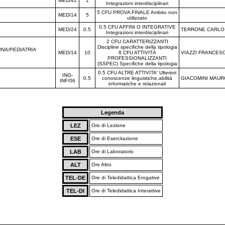
MED/41
1
Integrazioni interdisciplinari
5 CFU PROVA FINALE Ambito non
MED/14
5
utilizzato
0.5 CFU AFFINI O INTEGRATIVE
MED/24
0.5
TERRONE CARLO
Integrazioni interdisciplinari
2 CFU CARATTERIZZANTI
Discipline specifiche della tipologia
RNA/PEDIATRIA
MED/14
10
8 CFU ATTIVITÀ
VIAZZI FRANCES
PROFESSIONALIZZANTI
(SSPEC) Specifiche della tipologia
0.5 CFU ALTRE ATTIVITA' Ulteriori
ING-
0.5
conoscenze linguistiche,abilità
GIACOMINI MAUR
INF/06
informatiche e relazionali
Legenda
LEZ
Ore di Lezione
ESE
Ore di Esercitazione
LAB
Ore di Laboratorio
ALT
Ore Altro
TEL-DE
Ore di Teledidattica Erogative
TEL-DI
Ore di Teledidattica Interattive