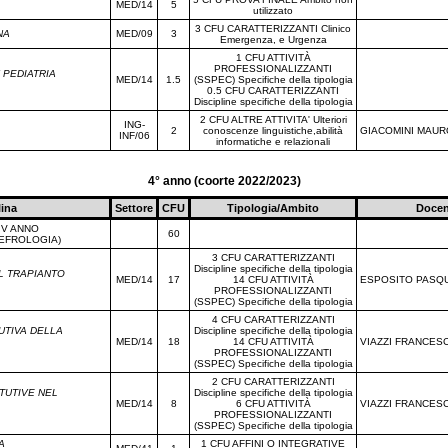
MED/14
5
utilizzato
3 CFU CARATTERIZZANTI Clinico
NA
MED/09
3
Emergenza, e Urgenza
1 CFU ATTIVITÀ
PROFESSIONALIZZANTI
 PEDIATRIA
MED/14
1.5
(SSPEC) Specifiche della tipologia
0.5 CFU CARATTERIZZANTI
Discipline specifiche della tipologia
2 CFU ALTRE ATTIVITA' Ulteriori
ING-
2
conoscenze linguistiche,abilità
GIACOMINI MAUR
INF/06
informatiche e relazionali
4° anno (coorte 2022/2023)
lina
Settore
CFU
Tipologia/Ambito
Docen
IV ANNO
60
NEFROLOGIA)
3 CFU CARATTERIZZANTI
Discipline specifiche della tipologia
L TRAPIANTO
MED/14
17
14 CFU ATTIVITÀ
ESPOSITO PASQ
PROFESSIONALIZZANTI
(SSPEC) Specifiche della tipologia
4 CFU CARATTERIZZANTI
TUTIVA DELLA
Discipline specifiche della tipologia
MED/14
18
14 CFU ATTIVITÀ
VIAZZI FRANCES
PROFESSIONALIZZANTI
(SSPEC) Specifiche della tipologia
2 CFU CARATTERIZZANTI
ITUTIVE NEL
Discipline specifiche della tipologia
MED/14
8
6 CFU ATTIVITÀ
VIAZZI FRANCES
PROFESSIONALIZZANTI
(SSPEC) Specifiche della tipologia
A
1 CFU AFFINI O INTEGRATIVE