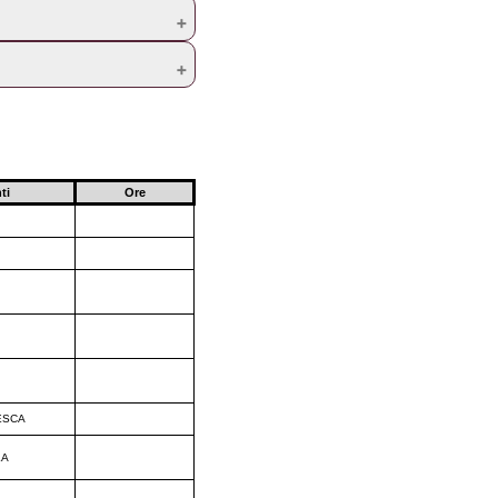
é dei giudizi dei docenti-tutor e dei
o specialista in formazione deve aver
ti
Ore
ESCA
LA